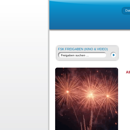
Da
FSK FREIGABEN (KINO & VIDEO)
Al