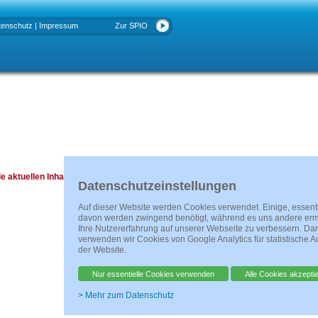
tenschutz
|
Impressum
Zur SPIO
le aktuellen Inhalte finden sie auf der neuen Website unter www.spio.de
Datenschutzeinstellungen
Auf dieser Website werden Cookies verwendet. Einige, essent
davon werden zwingend benötigt, während es uns andere erm
Ihre Nutzererfahrung auf unserer Webseite zu verbessern. Da
verwenden wir Cookies von Google Analytics für statistische 
der Website.
Nur essentielle Cookies verwenden
Alle Cookies akzepti
> Mehr zum Datenschutz