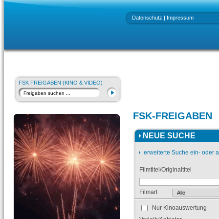
Datenschutz
|
Impressum
FSK FREIGABEN (KINO & VIDEO)
FSK-FREIGABEN
NEUE SUCHE
erweiterte Suche ein- oder 
Filmtitel/Originaltitel
Filmart
Nur Kinoauswertung