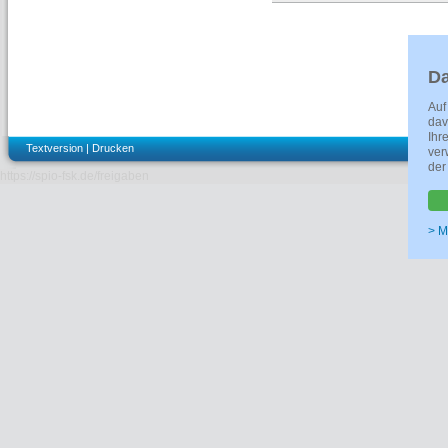
DETAILS
Kennzeichen
FSK ab 12 frei
Verleih/Anbieter
FOUR GUYS Fil
Da
Farbe
--
Format
--
Auf
Filmtechnik
--
dav
Materialart
Kino
Ihr
Prüfnummer
261209
Textversion
|
Drucken
ver
der
Regie
Enkelejd Lluc
https://spio-fsk.de/freigaben
Drehbuch
Enkelejd Lluc
Darsteller
Blerim Desta
Rudi,Ndricim 
> M
Halilaj,Amos Za
Jarani,Akil Bir