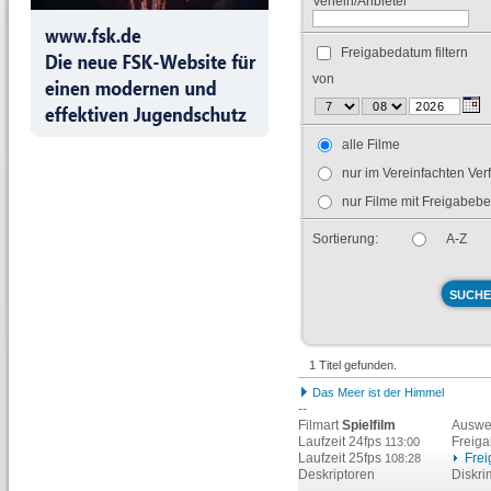
Verleih/Anbieter
Freigabedatum filtern
von
alle Filme
nur im Vereinfachten Ver
nur Filme mit Freigabeb
Sortierung:
A-Z
1 Titel gefunden.
Das Meer ist der Himmel
--
Filmart
Spielfilm
Auswe
Laufzeit 24fps
Freig
113:00
Laufzeit 25fps
Fre
108:28
Deskriptoren
Diskr