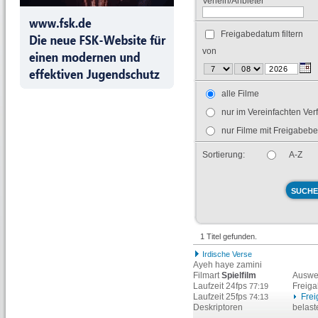
Verleih/Anbieter
Freigabedatum filtern
von
alle Filme
nur im Vereinfachten Ver
nur Filme mit Freigabeb
Sortierung:
A-Z
1 Titel gefunden.
Irdische Verse
Ayeh haye zamini
Filmart
Spielfilm
Auswe
Laufzeit 24fps
Freig
77:19
Laufzeit 25fps
Fre
74:13
Deskriptoren
belas