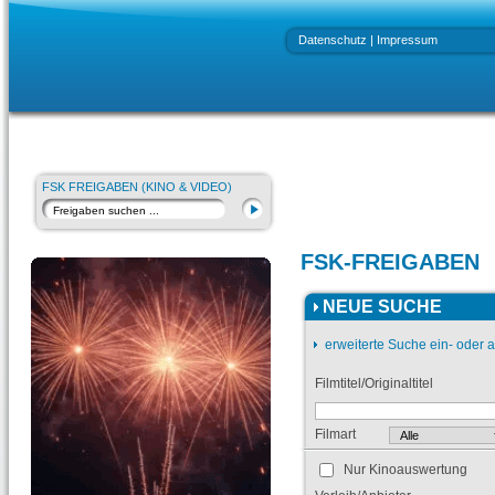
Datenschutz
|
Impressum
FSK FREIGABEN (KINO & VIDEO)
FSK-FREIGABEN
NEUE SUCHE
erweiterte Suche ein- oder 
Filmtitel/Originaltitel
Filmart
Nur Kinoauswertung