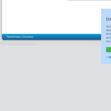
DETAILS
Kennzeichen
FSK ab 6 freig
Verleih/Anbieter
Neue Visionen
Da
Farbe
--
Format
--
Auf
Filmtechnik
--
dav
Materialart
Kino
Ihr
Prüfnummer
251182
Textversion
|
Drucken
ver
der
Regie
Alireza Khatam
https://spio-fsk.de/freigaben
Drehbuch
Alireza Khatam
Darsteller
Sadaf Asgari
Shabani,Serv
> M
Soleymani,Maj
Kheir Andish,