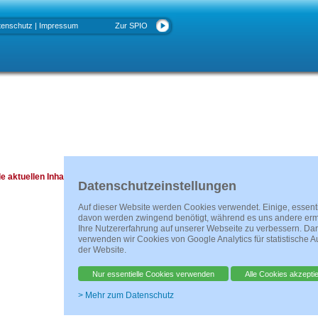
tenschutz
|
Impressum
Zur SPIO
le aktuellen Inhalte finden sie auf der neuen Website unter www.spio.de
Datenschutzeinstellungen
Auf dieser Website werden Cookies verwendet. Einige, essent
davon werden zwingend benötigt, während es uns andere erm
Ihre Nutzererfahrung auf unserer Webseite zu verbessern. Da
verwenden wir Cookies von Google Analytics für statistische 
der Website.
Nur essentielle Cookies verwenden
Alle Cookies akzepti
> Mehr zum Datenschutz