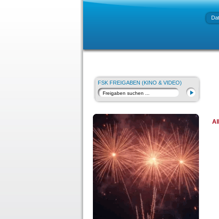
Da
FSK FREIGABEN (KINO & VIDEO)
Al