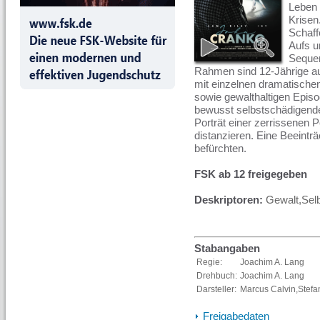
Leben 
Krisen
Schaff
Aufs u
Sequen
Rahmen sind 12-Jährige auf
mit einzelnen dramatische
sowie gewalthaltigen Epis
bewusst selbstschädigende
Porträt einer zerrissenen 
distanzieren. Eine Beeinträ
befürchten.
FSK ab 12 freigegeben
Deskriptoren:
Gewalt,Sel
Stabangaben
Regie:
Joachim A. Lang
Drehbuch:
Joachim A. Lang
Darsteller:
Marcus Calvin,Stefa
Freigabedaten