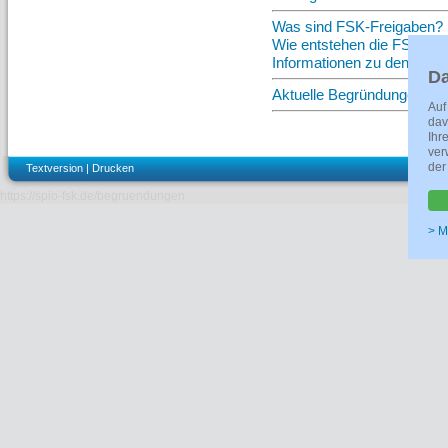
Was sind FSK-Freigaben?
Wie entstehen die FSK-Fr
Informationen zu den Fre
Da
Aktuelle Begründungen an
Auf
dav
Ihr
ver
der
Textversion
|
Drucken
https://spio-fsk.de/begruendungen
> M