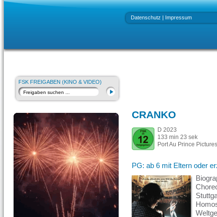
Datenschutz
|
Impressum
FSK FREIGABEN (KINO & VIDEO)
CRANKO
D 2023
133 min 23 sek
Port Au Prince Picture
PG: ab 6 mit Eltern oder e
Biogra
Choreo
Stuttg
Homose
Weltge