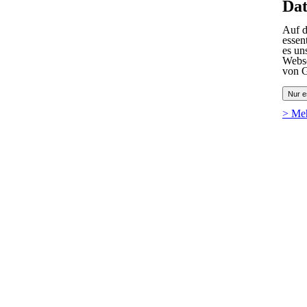
Dat
Auf d
essen
es un
Webse
von G
Nur e
> Me